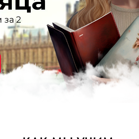
сяца
 за 2
м