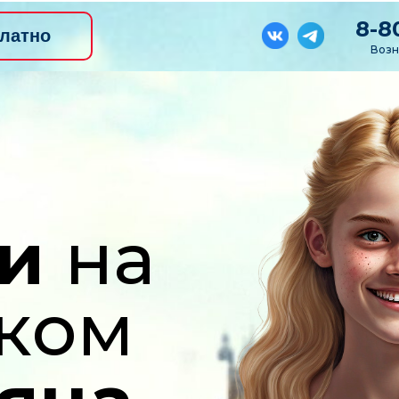
8-8
латно
Возн
ри
на
ком