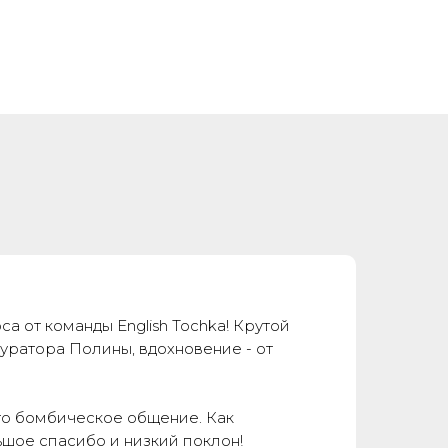
а от команды English Tochka! Крутой
куратора Полины, вдохновение - от
сто бомбическое общение. Как
ьшое спасибо и низкий поклон!