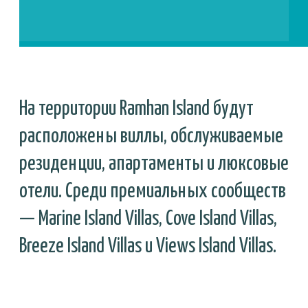
любоваться роскошными морскими пейзажами и
проводить время на частных пляжах.
Стартовая цена за 3-br "Grace"
виллы –
AED 6,400,000.
Цена за sq. ft. начинается
с
AED 2,200.
ПЛАНИРОВКИ
Скачать брошюру
больше фото и планировок