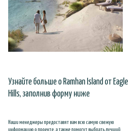
любого уголка Абу-Даби. Время в
пути до центра столицы и острова
Saadiyat Island займет около 20
минут, а до Abu Dhabi International
Airport — 15 минут.
Среди достопримечательностей Абу-Даби, которые
находятся в непосредственной близости:
Jubail Mangrove Park — в 10 минутах езды
Yas Mall — в 10 минутах езды
Yas Marina Circuit — в 10 минутах езды
Louvre Abu Dhabi — в 20 минутах езды
Sheikh Zayed Grand Mosque — в 15 минутах езды