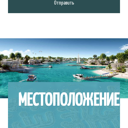
Скачать брошюру
Ramhan Island от Eagle Hills
Подпишитесь
и будьте в курсе
Присоединяйтесь к более чем 20 000 участников, чтобы получать
еженедельные обновления о новых запусках вне плана, а также
последние новости и советы