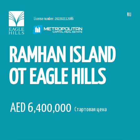
RU
License number: 202202112086
RAMHAN ISLAND
ОТ EAGLE HILLS
AED 6,400,000
Стартовая цена
Скачать брошюру
Ramhan Island от Eagle Hills