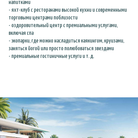
Узнайте больше о Ramhan Island от Eagle
Hills, заполнив форму ниже
Наши менеджеры предоставят вам всю самую свежую
информацию о проекте, а также помогут выбрать лучший
вариант
Ваше Имя
E-mail