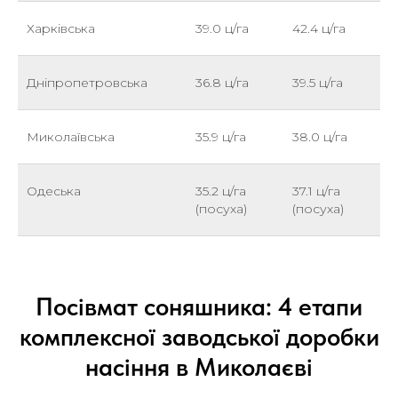
Харківська
39.0 ц/га
42.4 ц/га
Дніпропетровська
36.8 ц/га
39.5 ц/га
Миколаївська
35.9 ц/га
38.0 ц/га
Одеська
35.2 ц/га
37.1 ц/га
(посуха)
(посуха)
Посівмат соняшника: 4 етапи
комплексної заводської доробки
насіння в Миколаєві