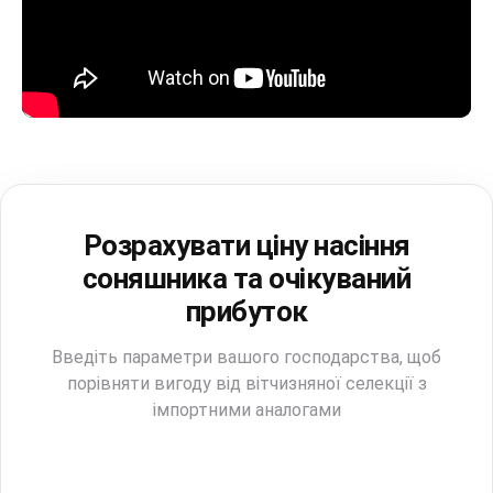
Розрахувати ціну насіння
соняшника та очікуваний
прибуток
Введіть параметри вашого господарства, щоб
порівняти вигоду від вітчизняної селекції з
імпортними аналогами