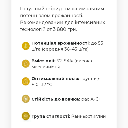
Потужний гібрид з максимальним
потенціалом врожайності.
Рекомендований для інтенсивних
технологій от 3 880 грн.
Потенціал врожайності:
до 55
ц/га (середня 36–45 ц/га)
Вміст олії:
52–54% (висока
масличність)
Оптимальний посів:
ґрунт від
+10…12 °C
Стійкість до вовчка:
рас A-G+
Група стиглості:
Ранньостиглий