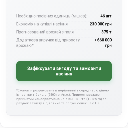
Необхідно посівних одиниць (мішків):
46 шт
Економія на купівлі насіння:
230 000 грн
Прогнозований врожай з поля:
375 т
Додаткова виручка від приросту
+660 000
врожаю*:
грн
Зафіксувати вигоду та замовити
насіння
*Економія розрахована в порівнянні з середньою ціною
імпортних гібридів (9500 грн/п.о.). Прирост врожаю
прийнятий консервативно на рівні +4 ц/га (+0.4 т/га) за
рахунок захисту від вовчка та посухи селекцією НІС.