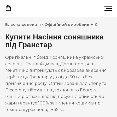
Власна селекція • Офіційний виробник НІС
Купити Насіння соняшника
під Гранстар
Оригінальні гібриди соняшника української
селекції (Гранд Адмірал, Домінатор), які
генетично витримують одноразове внесення
гербіциду Гранстар у дозі до 50 г/га без
пригнічення росту. Оптимізовані для Степу та
Лісостепу гібриди під технологію Express.
Ранній ріст захищає від посухи, а стійкість до
жари гарантує 100% запилення кошиків при
температурах понад +35°C.