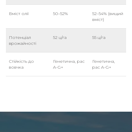
Вміст олії
50–52%
52–54% (вищий
вміст)
Потенціал
52 ц/га
55 ц/га
врожайності
Стійкість до
Генетична, рас
Генетична,
вовчка
A-G+
рас A-G+