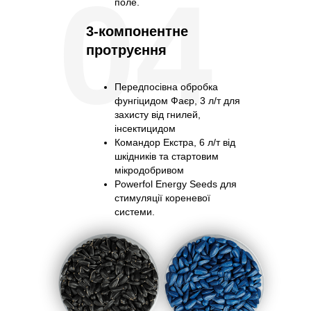
04
поле.
3-компонентне
протруєння
Передпосівна обробка
фунгіцидом Фаєр, 3 л/т для
захисту від гнилей,
інсектицидом
Командор Екстра, 6 л/т від
шкідників та стартовим
мікродобривом
Powerfol Energy Seeds для
стимуляції кореневої
системи.