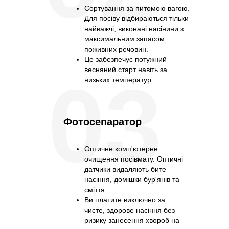
Сортування за питомою вагою.
Для посіву відбираються тільки
найважчі, виконані насінини з
максимальним запасом
поживних речовин.
Це забезпечує потужний
весняний старт навіть за
03
низьких температур.
Фотосепаратор
Оптичне комп'ютерне
очищення посівмату. Оптичні
датчики видаляють бите
насіння, домішки бур'янів та
сміття.
Ви платите виключно за
чисте, здорове насіння без
ризику занесення хвороб на