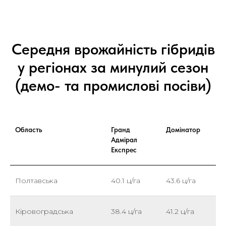
Середня врожайність гібридів
у регіонах за минулий сезон
(демо- та промислові посіви)
Область
Гранд
Домінатор
Адмірал
Експрес
Полтавська
40.1 ц/га
43.6 ц/га
Кіровоградська
38.4 ц/га
41.2 ц/га