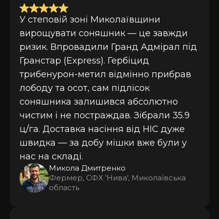
У степовій зоні Миколаївщини
вирощувати соняшник — це завжди
ризик. Впровадили Гранд Адмірал під
Гранстар (Express). Гербіцид
трибенурон-метил відмінно прибрав
лободу та осот, сам підлісок
соняшника залишився абсолютно
чистим і не постраждав. Зібрали 35.9
ц/га. Доставка насіння від НІС дуже
швидка — за добу мішки вже були у
нас на складі.
Микола Дмитренко
Фермер, СФХ 'Нива', Миколаївська
область