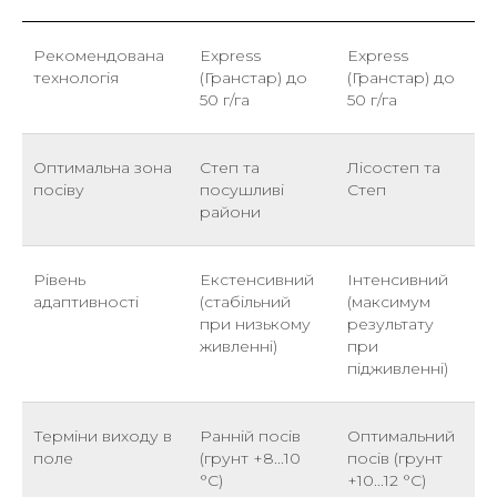
Рекомендована
Express
Express
технологія
(Гранстар) до
(Гранстар) до
50 г/га
50 г/га
Оптимальна зона
Степ та
Лісостеп та
посіву
посушливі
Степ
райони
Рівень
Екстенсивний
Інтенсивний
адаптивності
(стабільний
(максимум
при низькому
результату
живленні)
при
підживленні)
Терміни виходу в
Ранній посів
Оптимальний
поле
(грунт +8...10
посів (грунт
°С)
+10...12 °С)