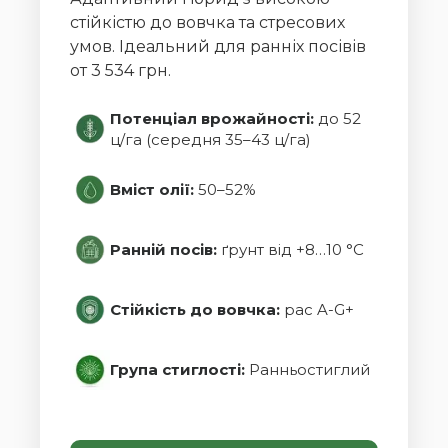
стійкістю до вовчка та стресових
умов. Ідеальний для ранніх посівів
от 3 534 грн.
Потенціал врожайності:
до 52
ц/га (середня 35–43 ц/га)
Вміст олії:
50–52%
Ранній посів:
ґрунт від +8…10 °C
Стійкість до вовчка:
рас A-G+
Група стиглості:
Ранньостиглий