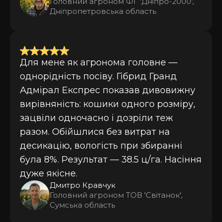
Головний агроном ФГ 'Дніпро-2000',
Дніпропетровська область
Для мене як агронома головне —
однорідність посіву. Гібрид Гранд
Адмірал Експрес показав дивовижну
вирівняність: кошики одного розміру,
зацвіли одночасно і дозріли теж
разом. Обійшлися без витрат на
десикацію, вологість при збиранні
була 8%. Результат — 38.5 ц/га. Насіння
дуже якісне.
Дмитро Кравчук
Головний агроном ТОВ 'Світанок',
Сумська область