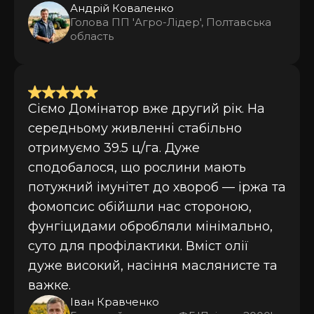
Андрій Коваленко
Голова ПП 'Агро-Лідер', Полтавська
область
Сіємо Домінатор вже другий рік. На
середньому живленні стабільно
отримуємо 39.5 ц/га. Дуже
сподобалося, що рослини мають
потужний імунітет до хвороб — іржа та
фомопсис обійшли нас стороною,
фунгіцидами обробляли мінімально,
суто для профілактики. Вміст олії
дуже високий, насіння маслянисте та
важке.
Іван Кравченко