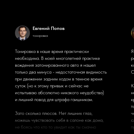
Евгений Попов
тонировка
Тонировка в наше время практически
Я
необходима. В моей многолетней практике
р
вождения затонированного авто я нашел
к
только два минуса - недостаточная видимость
С
при движении задним ходом в темное время
суток (но к этому привык и сейчас не
К
испытываю абсолютно никакого неудобства)
н
и лишний повод для штрафа гаишникам.
к
т
Зато сколько плюсов. Нет лишних глаз,
ч
можешь чувствовать себя в салоне как дома,
с
не боясь что кто то увидит как ты смачно
п
зеваеш, например. К тому же, как бы дизайнер
с