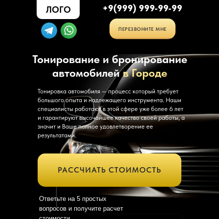
+9(999) 999-99-99
ЛОГО
ПЕРЕЗВОНИТЕ МНЕ
Тонирование и бронирование
автомобилей
в Городе
Тонировка автомобиля — процесс который требует
большого опыта и надлежащего инструмента. Наши
специалисты работают в этой сфере уже более 6 лет
и гарантируют высочайшее качество своей работы, а
значит и Ваше полное удовлетворение ее
результатами.
РАССЧИАТЬ СТОИМОСТЬ
Ответьте на 5 простых
вопросов
и получите расчет
стоимости