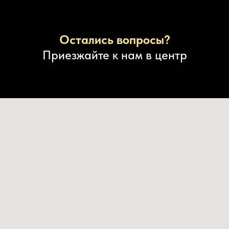
не работал, в итоге тонированая машина
к
смотрится гораздо лучше. Всем советую.
Остались вопросы?
Приезжайте к нам в центр